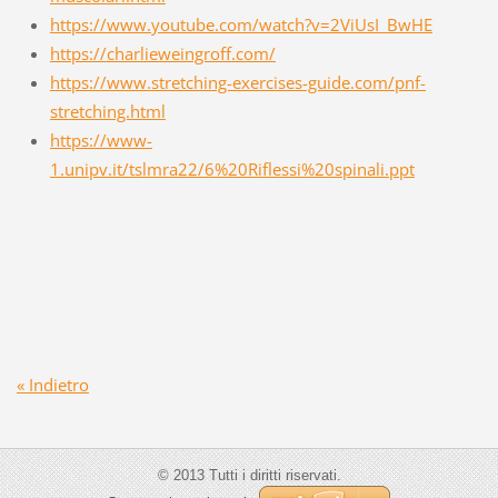
https://www.youtube.com/watch?v=2ViUsI_BwHE
https://charlieweingroff.com/
https://www.stretching-exercises-guide.com/pnf-
stretching.html
https://www-
1.unipv.it/tslmra22/6%20Riflessi%20spinali.ppt
« Indietro
© 2013 Tutti i diritti riservati.