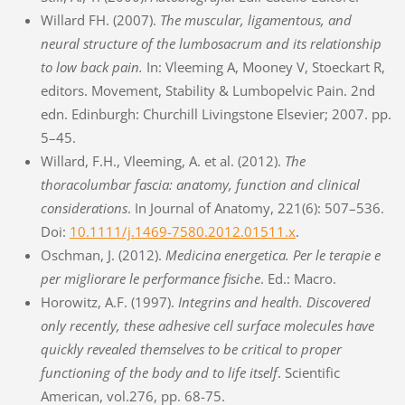
Willard FH. (2007).
The muscular, ligamentous, and
neural structure of the lumbosacrum and its relationship
to low back pain.
In: Vleeming A, Mooney V, Stoeckart R,
editors. Movement, Stability & Lumbopelvic Pain. 2nd
edn. Edinburgh: Churchill Livingstone Elsevier; 2007. pp.
5–45.
Willard, F.H., Vleeming, A. et al. (2012).
The
thoracolumbar fascia: anatomy, function and clinical
considerations
. In Journal of Anatomy, 221(6): 507–536.
Doi:
10.1111/j.1469-7580.2012.01511.x
.
Oschman, J. (2012).
Medicina energetica. Per le terapie e
per migliorare le performance fisiche
. Ed.: Macro.
Horowitz, A.F. (1997).
Integrins and health. Discovered
only recently, these adhesive cell surface molecules have
quickly revealed themselves to be critical to proper
functioning of the body and to life itself
. Scientific
American, vol.276, pp. 68-75.