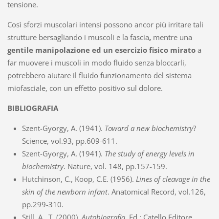
tensione.
Così sforzi muscolari intensi possono ancor più irritare tali
strutture bersagliando i muscoli e la fascia
,
mentre una
gentile manipolazione ed un esercizio fisico mirato
a
far muovere i muscoli in modo fluido senza bloccarli,
potrebbero aiutare il fluido funzionamento del sistema
miofasciale, con un effetto positivo sul dolore.
BIBLIOGRAFIA
Szent-Gyorgy, A. (1941).
Toward a new biochemistry
?
Science, vol.93, pp.609-611.
Szent-Gyorgy, A. (1941).
The study of energy levels in
biochemistry
. Nature, vol. 148, pp.157-159.
Hutchinson, C., Koop, C.E. (1956).
Lines of cleavage in the
skin of the newborn infant
. Anatomical Record, vol.126,
pp.299-310.
Still, A., T. (2000).
Autobiografia
. Ed.: Catello Editore.