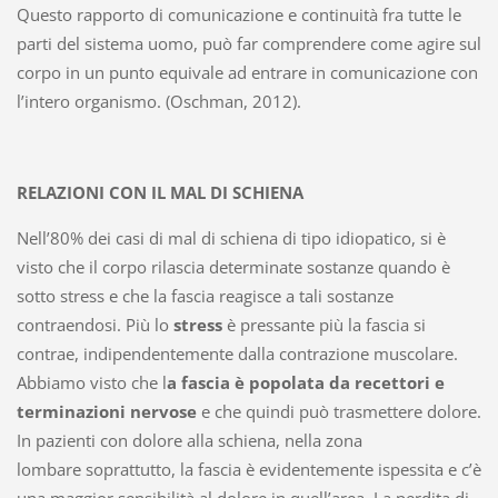
Questo rapporto di comunicazione e continuità fra tutte le
parti del sistema uomo, può far comprendere come agire sul
corpo in un punto equivale ad entrare in comunicazione con
l’intero organismo. (Oschman, 2012).
RELAZIONI CON IL MAL DI SCHIENA
Nell’80% dei casi di mal di schiena di tipo
idiopatico, si è
visto che il corpo rilascia determinate sostanze quando è
sotto stress e che la fascia reagisce a tali sostanze
contraendosi. Più lo
stress
è pressante più la fascia si
contrae, indipendentemente dalla contrazione muscolare.
Abbiamo visto che l
a fascia è popolata da recettori e
terminazioni nervose
e che quindi può trasmettere dolore.
In pazienti con dolore alla schiena, nella zona
lombare soprattutto, la fascia è evidentemente ispessita e c’è
una maggior sensibilità al dolore in quell’area. La perdita di